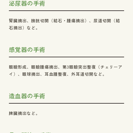
泌尿器の手術
腎臓摘出、膀胱切開（結石・腫瘍摘出）、尿道切開（結
石摘出）など。
感覚器の手術
眼瞼形成、眼瞼腫瘍摘出、第3眼瞼突出整復（チェリーア
イ）、眼球摘出、耳血腫整復、外耳道切開など。
造血器の手術
脾臓摘出など。