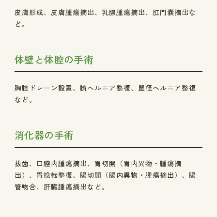
皮膚形成、皮膚腫瘍摘出、乳腺腫瘍摘出、肛門嚢摘出な
ど。
体壁と体腔の手術
胸腔ドレーン設置、臍ヘルニア整復、鼠径ヘルニア整復
など。
消化器の手術
抜歯、口腔内腫瘍摘出、胃切開（胃内異物・腫瘍摘
出）、胃捻転整復、腸切開（腸内異物・腫瘍摘出）、腸
管吻合、肝臓腫瘍摘出など。